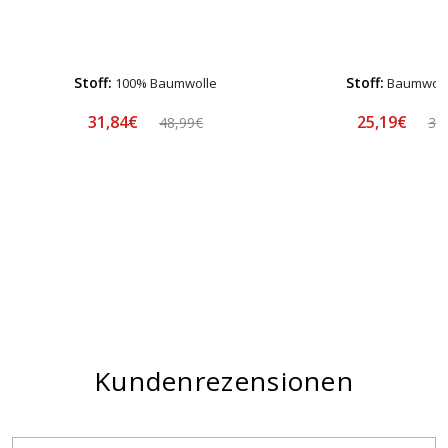
Stoff:
Stoff:
100% Baumwolle
Baumwollf
31,84€
25,19€
48,99€
35
Kundenrezensionen