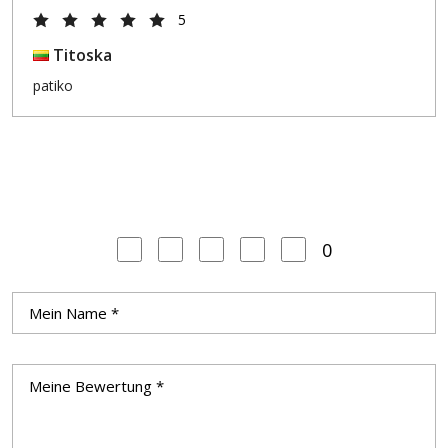
5
Titoska
patiko
0