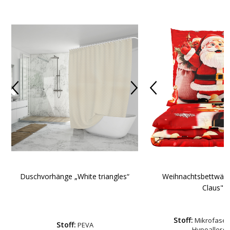
Duschvorhänge „White triangles“
Weihnachtsbettwäsc
Claus"
Stoff:
Mikrofaser-
Stoff:
PEVA
Hypoallerg