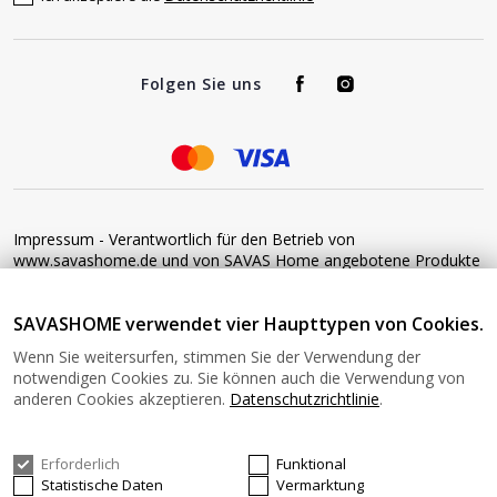
Folgen Sie uns
Impressum - Verantwortlich für den Betrieb von
www.savashome.de und von SAVAS Home angebotene Produkte
und Dienstleistungen: Žaros g. 17 LT04125 Vilnius Lithuania
Umsatzsteuer-Identifikationsnummer: LT100015220214 Bitte
SAVASHOME verwendet vier Haupttypen von Cookies.
senden Sie keine Waren ohne vorherige Bestätigung an diese
Adresse zurück. Informationen zur Retoure finden Sie unter
Wenn Sie weitersurfen, stimmen Sie der Verwendung der
diesem Link: https://www.savashome.de/rueckgabebedingungen-
notwendigen Cookies zu. Sie können auch die Verwendung von
fuer-waren Gerne können Sie sich mit uns in Verbindung setzen:
anderen Cookies akzeptieren.
Datenschutzrichtlinie
.
Montag − Freitag: 08:00−16:00 Uhr E-Mail: Info@savashome.de
Erforderlich
Funktional
© 2026 SAVASHOME Alle Rechte vorbehalten.
Statistische Daten
Vermarktung