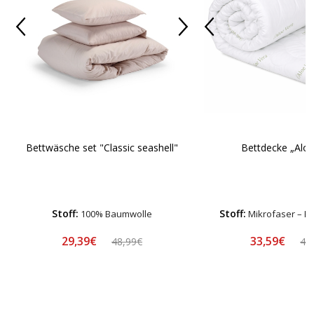
Bettwäsche set "Classic seashell"
Bettdecke „Aloe
Stoff:
Stoff:
100% Baumwolle
Mikrofaser – H
29,39€
33,59€
48,99€
41