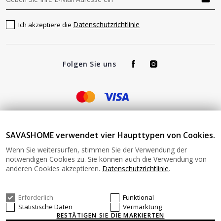
Datenschutzrichtlinie
Ich akzeptiere die
Folgen Sie uns
Impressum - Verantwortlich für den Betrieb von
SAVASHOME verwendet vier Haupttypen von Cookies.
www.savashome.de und von SAVAS Home angebotene Produkte
Wenn Sie weitersurfen, stimmen Sie der Verwendung der
und Dienstleistungen: Žaros g. 17 LT04125 Vilnius Lithuania
notwendigen Cookies zu. Sie können auch die Verwendung von
Umsatzsteuer-Identifikationsnummer: LT100015220214 Bitte
anderen Cookies akzeptieren.
Datenschutzrichtlinie
.
senden Sie keine Waren ohne vorherige Bestätigung an diese
Adresse zurück. Informationen zur Retoure finden Sie unter
diesem Link: https://www.savashome.de/rueckgabebedingungen-
Erforderlich
Funktional
fuer-waren Gerne können Sie sich mit uns in Verbindung setzen:
Statistische Daten
Vermarktung
Montag − Freitag: 08:00−16:00 Uhr E-Mail: Info@savashome.de
BESTÄTIGEN SIE DIE MARKIERTEN