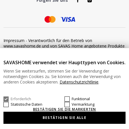
Folgen Sie uns
Impressum - Verantwortlich für den Betrieb von
www.savashome.de und von SAVAS Home angebotene Produkte
und Dienstleistungen: Žaros g. 17 LT04125 Vilnius Lithuania
Umsatzsteuer-Identifikationsnummer: LT100015220214 Bitte
SAVASHOME verwendet vier Haupttypen von Cookies.
senden Sie keine Waren ohne vorherige Bestätigung an diese
Adresse zurück. Informationen zur Retoure finden Sie unter
Wenn Sie weitersurfen, stimmen Sie der Verwendung der
diesem Link: https://www.savashome.de/rueckgabebedingungen-
notwendigen Cookies zu. Sie können auch die Verwendung von
fuer-waren Gerne können Sie sich mit uns in Verbindung setzen:
anderen Cookies akzeptieren.
Datenschutzrichtlinie
.
Montag − Freitag: 08:00−16:00 Uhr E-Mail: Info@savashome.de
Erforderlich
Funktional
© 2026 SAVASHOME Alle Rechte vorbehalten.
Statistische Daten
Vermarktung
BESTÄTIGEN SIE DIE MARKIERTEN
BESTÄTIGEN SIE ALLE