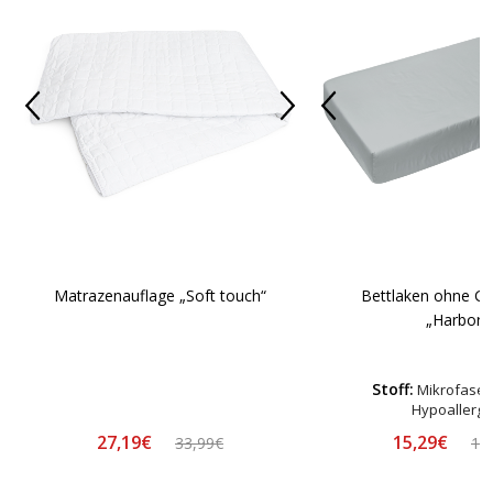
Matrazenauflage „Soft touch“
Bettlaken ohne 
„Harbor“
Stoff:
Mikrofaser-
Hypoallerg
27,19€
15,29€
33,99€
16