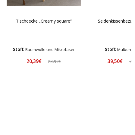
Tischdecke „Creamy square“
Seidenkissenbezug
Stoff:
Stoff:
Baumwolle und Mikrofaser
Mulberry 
20,39€
39,50€
23,99€
78