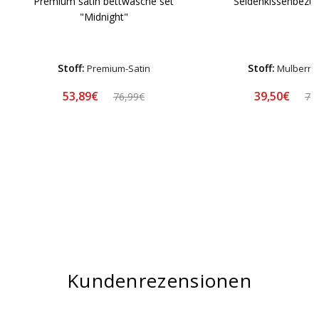
Premium satin bettwäsche set
Seidenkissenbezu
"Midnight"
Stoff:
Stoff:
Premium-Satin
Mulberry 
53,89€
39,50€
76,99€
78
Kundenrezensionen