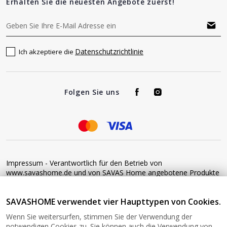
Erhalten Sie die neuesten Angebote zuerst!
Datenschutzrichtlinie
Ich akzeptiere die
Folgen Sie uns
Impressum - Verantwortlich für den Betrieb von
www.savashome.de und von SAVAS Home angebotene Produkte
und Dienstleistungen: Žaros g. 17 LT04125 Vilnius Lithuania
Umsatzsteuer-Identifikationsnummer: LT100015220214 Bitte
SAVASHOME verwendet vier Haupttypen von Cookies.
senden Sie keine Waren ohne vorherige Bestätigung an diese
Adresse zurück. Informationen zur Retoure finden Sie unter
Wenn Sie weitersurfen, stimmen Sie der Verwendung der
diesem Link: https://www.savashome.de/rueckgabebedingungen-
notwendigen Cookies zu. Sie können auch die Verwendung von