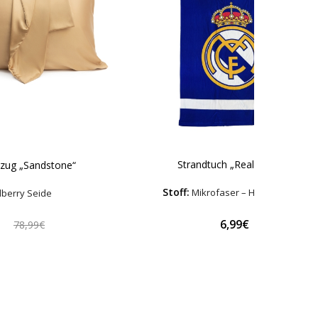
Strandtuch „Real Madrid“
ezug „Sandstone“
Stoff:
Mikrofaser – Hypoallergen
berry Seide
€
6,99€
78,99€