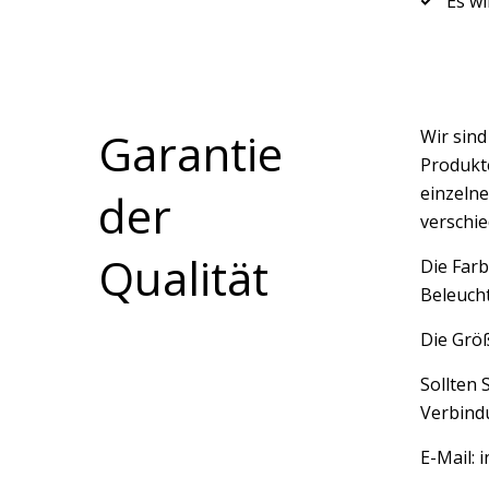
Es wi
Garantie
Wir sin
Produkte
einzelne
der
verschi
Qualität
Die Farb
Beleucht
Die Größ
Sollten 
Verbindu
E-Mail: