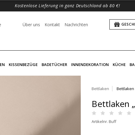
Kostenlose Lieferung in ganz Deutschland ab 80 €!
e
Über uns
Kontakt
Nachrichten
GESCH
EN
KISSENBEZÜGE
BADETÜCHER
INNENDEKORATION
KÜCHE
BA
Bettlaken
Bettlaken
Bettlaken „
Artikelnr. Buff