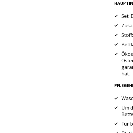
HAUPTI
Set: 
Zusa
Stoff
Bett
Ökos
Öster
gara
hat.
PFLEGEH
Wasc
Um di
Bett
Für 