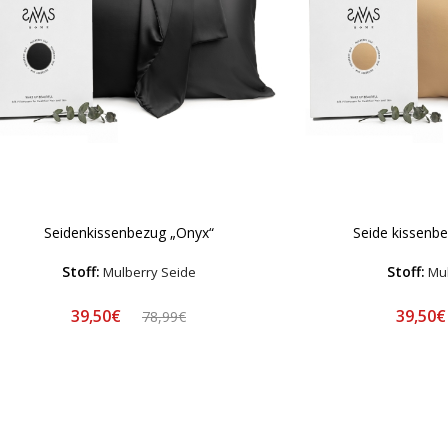
Seidenkissenbezug „Onyx“
Seide kissenb
Stoff:
Stoff:
Mulberry Seide
Mul
39,50€
39,50
78,99€