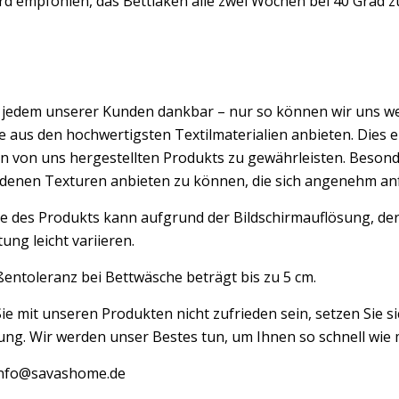
rd empfohlen, das Bettlaken alle zwei Wochen bei 40 Grad z
d jedem unserer Kunden dankbar – nur so können wir uns w
 aus den hochwertigsten Textilmaterialien anbieten. Dies er
n von uns hergestellten Produkts zu gewährleisten. Besond
edenen Texturen anbieten zu können, die sich angenehm an
e des Produkts kann aufgrund der Bildschirmauflösung, der
ung leicht variieren.
entoleranz bei Bettwäsche beträgt bis zu 5 cm.
Sie mit unseren Produkten nicht zufrieden sein, setzen Sie si
ng. Wir werden unser Bestes tun, um Ihnen so schnell wie m
 info@savashome.de