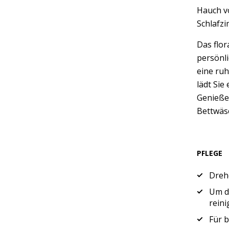
Hauch vo
Schlafzi
Das flor
persönl
eine ru
lädt Sie
Genießen
Bettwäs
PFLEGE
Drehe
Um di
reini
Für b