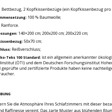
 Bettbezug, 2 Kopfkissenbezüge (ein Kopfkissenbezug pro
100 % Baumwolle;
mmensetzung:
Ranforce.
140×200 cm; 200x200 cm; 200x220 cm;
ssungen:
50x70 cm;
kissenbezug:
Reißverschluss;
hluss:
ist ein allgemein anerkannter ökolog
ko-Teks 100 Standard:
ilinstitut (ÖTI) und dem Deutschen Forschungsinstitut Hohe
 geprüfte und zertifizierte Produkte haben keine nachteili
raucher.
IBUNG
ern Sie die Atmosphäre Ihres Schlafzimmers mit dieser bez
d Raffinesse vereint. Das zarte Muster aus blühenden Blum