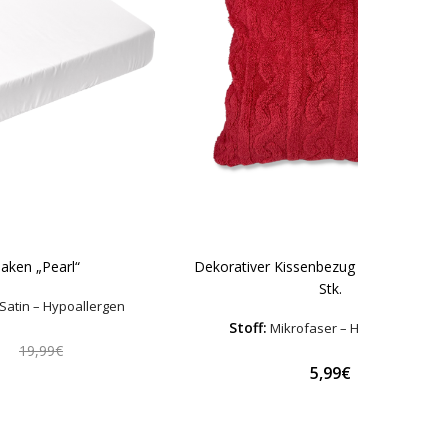
Dekorativer Kissenbezug „Red Jacquard
aken „Pearl“
Stk.
Satin – Hypoallergen
Stoff:
Mikrofaser – Hypoallergen
€
19,99€
5,99€