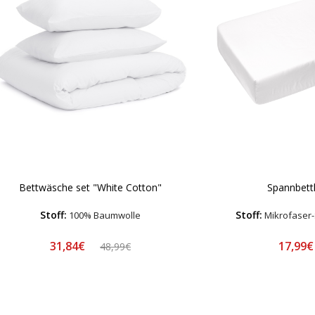
Bettwäsche set "White Cotton"
Spannbettl
Stoff:
Stoff:
100% Baumwolle
Mikrofaser-
31,84€
17,99
48,99€