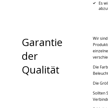
Es wi
abzu
Garantie
Wir sin
Produkte
einzelne
der
verschi
Qualität
Die Farb
Beleucht
Die Größ
Sollten 
Verbindu