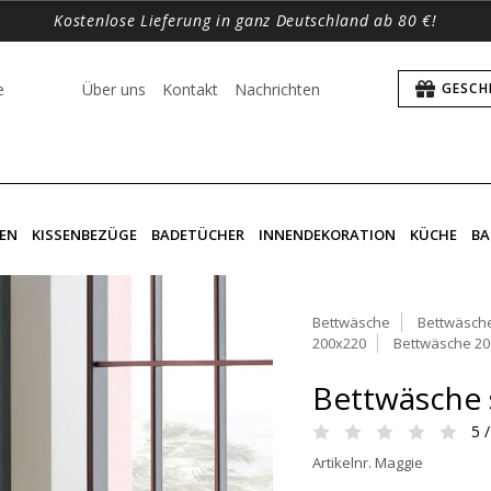
Kostenlose Lieferung in ganz Deutschland ab 80 €!
e
Über uns
Kontakt
Nachrichten
GESCH
EN
KISSENBEZÜGE
BADETÜCHER
INNENDEKORATION
KÜCHE
BA
Bettwäsche
Bettwäsche
200x220
Bettwäsche 20
Bettwäsche 
5 /
Artikelnr. Maggie