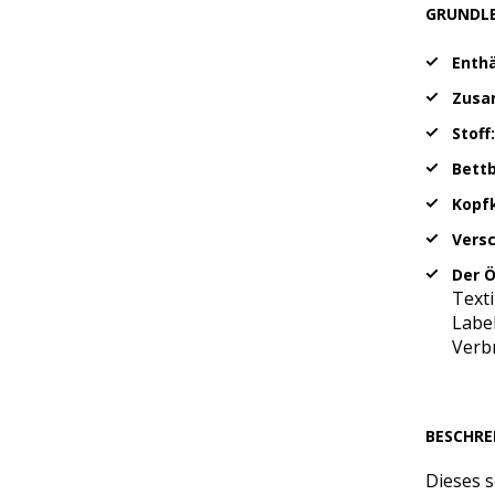
GRUNDL
Enthä
Zusa
Stoff
Bett
Kopf
Vers
Der 
Texti
Label
Verb
BESCHRE
Dieses s