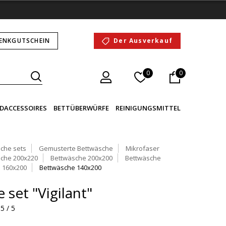
ENKGUTSCHEIN
Der Ausverkauf
0
0
DACCESSOIRES
BETTÜBERWÜRFE
REINIGUNGSMITTEL
che sets
Gemusterte Bettwäsche
Mikrofaser
che 200x220
Bettwäsche 200x200
Bettwäsche
 160x200
Bettwäsche 140x200
set "Vigilant"
5 / 5