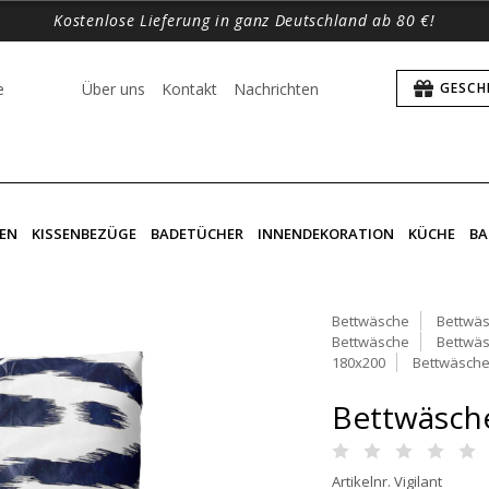
Kostenlose Lieferung in ganz Deutschland ab 80 €!
e
Über uns
Kontakt
Nachrichten
GESCH
EN
KISSENBEZÜGE
BADETÜCHER
INNENDEKORATION
KÜCHE
BA
Bettwäsche
Bettwäs
Bettwäsche
Bettwäs
180x200
Bettwäsche
Bettwäsche 
Artikelnr. Vigilant