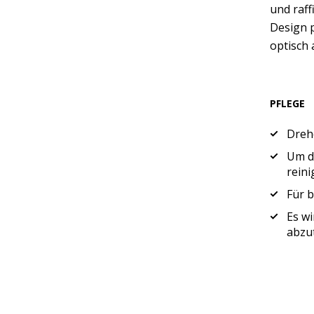
und raff
Design p
optisch 
PFLEGE
Drehe
Um di
reini
Für b
Es wi
abzu