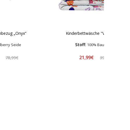
nbezug „Onyx“
Kinderbettwäsche "Violet bears"
Stoff:
berry Seide
100% Baumwolle
€
21,99€
78,99€
39,99€