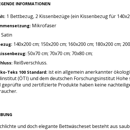
EGENDE INFORMATIONEN
1 Bettbezug, 2 Kissenbezüge (ein Kissenbezug für 140x2
lt:
Mikrofaser
mmensetzung:
Satin
:
140x200 cm; 150x200 cm; 160x200 cm; 180x200 cm; 200
bezug:
50x70 cm; 70x70 cm; 70x80 cm;
kissenbezug:
Reißverschluss.
chluss:
ist ein allgemein anerkannter ökolog
Öko-Teks 100 Standard:
linstitut (ÖTI) und dem deutschen Forschungsinstitut Hohe
 geprüfte und zertifizierte Produkte haben keine nachteili
raucher.
IBUNG
chlichte und doch elegante Bettwäscheset besteht aus saub