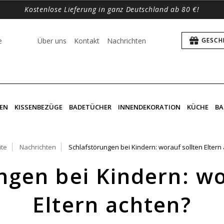
Kostenlose Lieferung in ganz Deutschland ab 80 €!
e
Über uns
Kontakt
Nachrichten
GESCH
EN
KISSENBEZÜGE
BADETÜCHER
INNENDEKORATION
KÜCHE
BA
ite
Nachrichten
Schlafstörungen bei Kindern: worauf sollten Eltern
ngen bei Kindern: wo
Eltern achten?