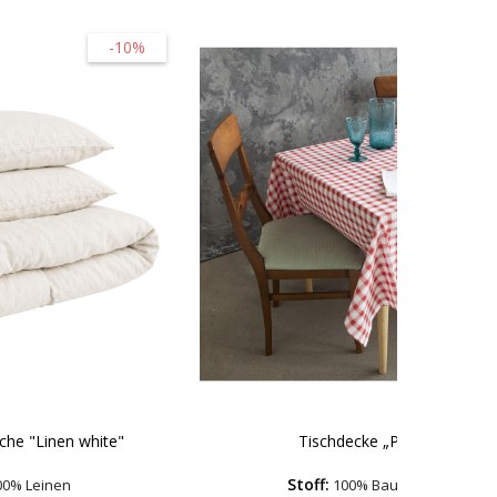
-10%
-30
che "Linen white"
Tischdecke „Picnic“
Stoff:
0% Leinen
100% Baumwolle