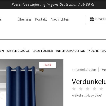
Kostenlose Lieferung in ganz Deutschland ab 80 €!
e
Über uns
Kontakt
Nachrichten
GESCH
EN
KISSENBEZÜGE
BADETÜCHER
INNENDEKORATION
KÜCHE
BA
-60%
Innendekoration
Vo
Verdunkel
Artikelnr. „Navy blue“