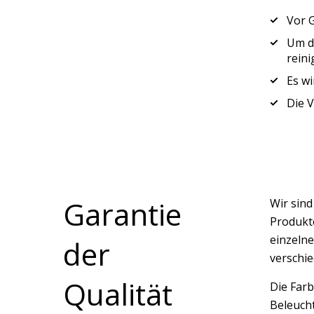
Vor 
Um di
reini
Es wi
Die 
Garantie
Wir sin
Produkte
einzelne
der
verschi
Qualität
Die Farb
Beleucht