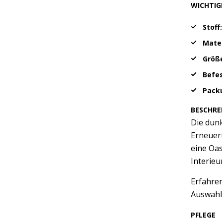
WICHTIG
Stoff:
Mater
Größ
Befe
Packu
BESCHRE
Die dun
Erneueru
eine Oas
Interieu
Erfahren
Auswahl
PFLEGE